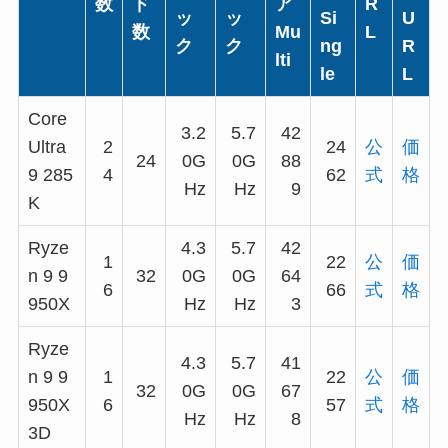
数
ド
ア
R
ッ
ッ
Si
U
数
Mu
L
ク
ク
ng
R
lti
le
L
Core
3.2
5.7
42
Ultra
2
24
公
価
24
0G
0G
88
9 285
4
62
式
格
Hz
Hz
9
K
Ryze
4.3
5.7
42
1
22
公
価
n 9 9
32
0G
0G
64
6
66
式
格
950X
Hz
Hz
3
Ryze
4.3
5.7
41
n 9 9
1
22
公
価
32
0G
0G
67
950X
6
57
式
格
Hz
Hz
8
3D