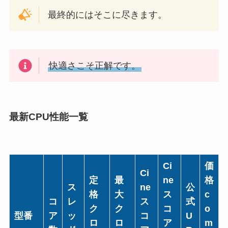
最終的にはそこに尽きます。
快適さこそ正解です。
最新CPU性能一覧
Ci
価
Ci
定
最
ne
格
ス
ne
公
格
大
ス
c
コ
レ
ス
式
ク
ク
コ
o
型番
ア
ッ
コ
U
ロ
ロ
ア
m