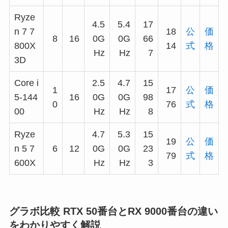
Ryze
4.5
5.4
17
n 7 7
18
公
価
8
16
0G
0G
66
800X
14
式
格
Hz
Hz
7
3D
Core i
2.5
4.7
15
1
17
公
価
5-144
16
0G
0G
98
0
76
式
格
00
Hz
Hz
8
Ryze
4.7
5.3
15
19
公
価
n 5 7
6
12
0G
0G
23
79
式
格
600X
Hz
Hz
3
グラボ比較 RTX 50番台とRX 9000番台の違い
をわかりやすく解説