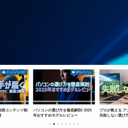
クリエイターPC
BTOパソコン
動画コンテンツ制
パソコンの選び方を徹底解剖! 2025
プロが教える ア
種
年おすすめモデルレビュー
失敗しない選び