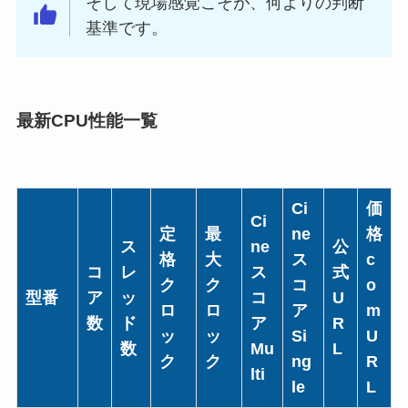
そして現場感覚こそが、何よりの判断
基準です。
最新CPU性能一覧
Ci
価
Ci
定
最
ne
格
ス
ne
公
格
大
ス
c
コ
レ
ス
式
ク
ク
コ
o
型番
ア
ッ
コ
U
ロ
ロ
ア
m
数
ド
ア
R
ッ
ッ
Si
U
数
Mu
L
ク
ク
ng
R
lti
le
L