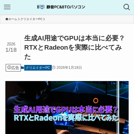
ホーム
クリエイターPC
生成AI用途でGPUは本当に必要？
2026
RTXとRadeonを実際に比べてみ
1/18
た
広告
2026年1月18日
クリエイターPC