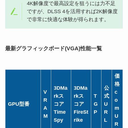
4K解像度で最高設定を狙うには力不足
ですが、DLSS 4を活用すれば2K解像度
で非常に快適な体験が得られます。
最新グラフィックボード(VGA)性能一覧
価
格
3DMa
3DMa
公
V
c
rkス
rkス
T
式
R
o
GPU型番
コア
コア
G
U
A
m
Time
FireSt
P
R
M
U
Spy
rike
L
R