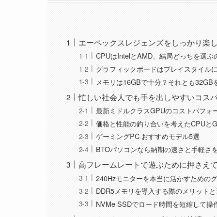
エーペックスレジェンズをしっかり楽し
CPUはIntelとAMD、結局どっちを選
グラフィックボードはプレイスタイル
メモリは16GBで十分？それとも32G
忙しい社会人でも手を出しやすいコスパ
最新ミドルクラスGPUのコストパフォ
価格と性能の釣り合いを考えたCPUと
ゲーミングPC おすすめモデル5選
BTOパソコンなら納期の速さと手軽さ
高フレームレートで遊ぶために押さえ
240Hzモニターを本当に活かすための
DDR5メモリを導入する際のメリット
NVMe SSDでロード時間を短縮して