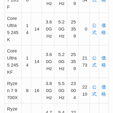
Hz
Hz
9
F
Core
3.6
5.2
25
Ultra
1
公
価
14
0G
0G
35
0
5 245
4
式
格
Hz
Hz
9
K
Core
3.6
5.2
25
Ultra
1
21
公
価
14
0G
0G
35
5 245
4
73
式
格
Hz
Hz
9
KF
Ryze
3.8
5.5
23
22
公
価
n 7 9
8
16
0G
0G
00
10
式
格
700X
Hz
Hz
4
Ryze
4.7
5.4
22