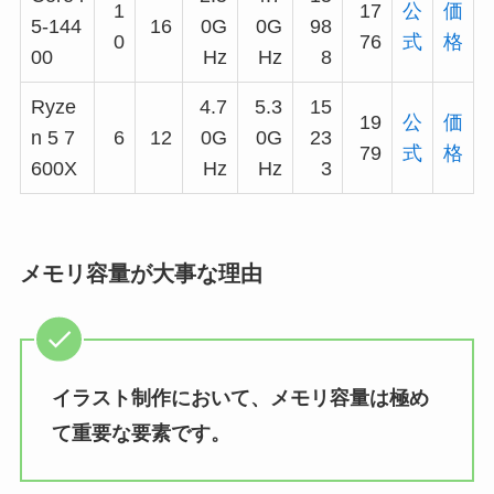
1
17
公
価
5-144
16
0G
0G
98
0
76
式
格
00
Hz
Hz
8
Ryze
4.7
5.3
15
19
公
価
n 5 7
6
12
0G
0G
23
79
式
格
600X
Hz
Hz
3
メモリ容量が大事な理由
イラスト制作において、メモリ容量は極め
て重要な要素です。