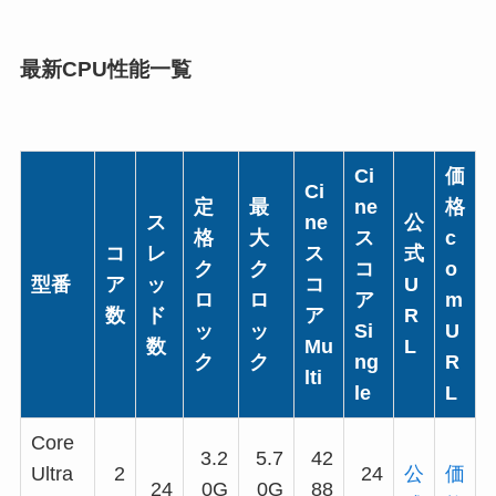
最新CPU性能一覧
Ci
価
Ci
定
最
ne
格
ス
ne
公
格
大
ス
c
コ
レ
ス
式
ク
ク
コ
o
型番
ア
ッ
コ
U
ロ
ロ
ア
m
数
ド
ア
R
ッ
ッ
Si
U
数
Mu
L
ク
ク
ng
R
lti
le
L
Core
3.2
5.7
42
Ultra
2
24
公
価
24
0G
0G
88