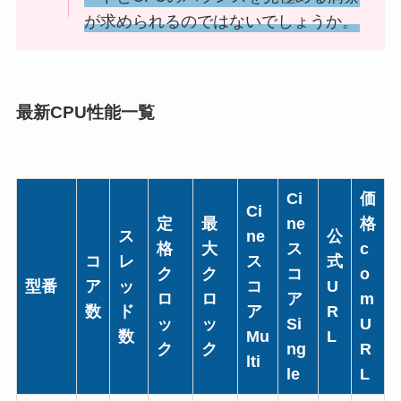
が求められるのではないでしょうか。
最新CPU性能一覧
Ci
価
Ci
定
最
ne
格
ス
ne
公
格
大
ス
c
コ
レ
ス
式
ク
ク
コ
o
型番
ア
ッ
コ
U
ロ
ロ
ア
m
数
ド
ア
R
ッ
ッ
Si
U
数
Mu
L
ク
ク
ng
R
lti
le
L