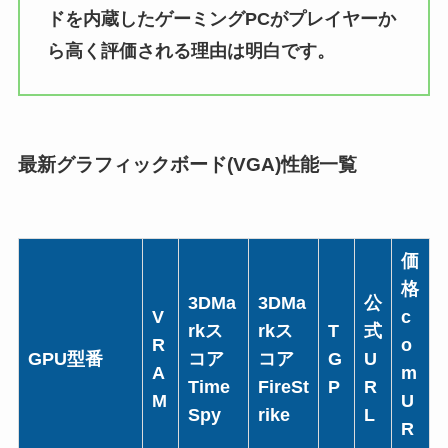
ドを内蔵したゲーミングPCがプレイヤーか
ら高く評価される理由は明白です。
最新グラフィックボード(VGA)性能一覧
価
格
3DMa
3DMa
公
V
c
rkス
rkス
T
式
R
o
GPU型番
コア
コア
G
U
A
m
Time
FireSt
P
R
M
U
Spy
rike
L
R