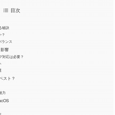
目次
る秘訣
か？
バランス
る影響
ング対応は必要？
い
選
がベスト？
ト
魅力
acOS
選