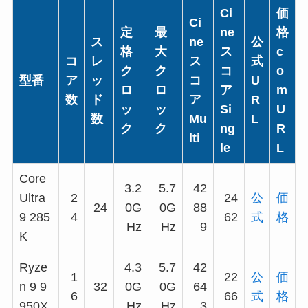
Ci
価
Ci
定
最
ne
格
ス
ne
公
格
大
ス
c
コ
レ
ス
式
ク
ク
コ
o
型番
ア
ッ
コ
U
ロ
ロ
ア
m
数
ド
ア
R
ッ
ッ
Si
U
数
Mu
L
ク
ク
ng
R
lti
le
L
Core
3.2
5.7
42
Ultra
2
24
公
価
24
0G
0G
88
9 285
4
62
式
格
Hz
Hz
9
K
Ryze
4.3
5.7
42
1
22
公
価
n 9 9
32
0G
0G
64
6
66
式
格
950X
Hz
Hz
3